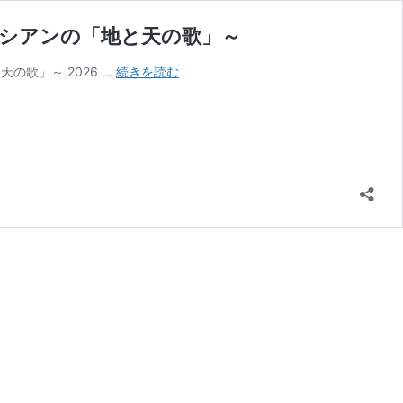
涯」とメシアンの「地と天の歌」～
森
と天の歌」～ 2026 …
続きを読む
谷
真
理
Spirit
of
Language
－
言
霊
－
Vol.3
～
ヒ
ン
デ
ミ
ッ