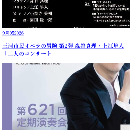
9月
05
2026
三河市民オペラの冒険 第2弾 森谷真理・上江隼人
「二人のコンサート」