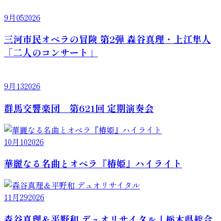
9月
05
2026
三河市民オペラの冒険 第2弾 森谷真理・上江隼人
「二人のコンサート」
9月
13
2026
群馬交響楽団 第621回 定期演奏会
10月
10
2026
華麗なる名曲とオペラ『椿姫』ハイライト
11月
29
2026
森谷真理＆平野和 デュオリサイタル｜栃木県総合