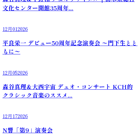
文化センター開館35周年...
12月
01
2026
平良栄一 デビュー50周年記念演奏会 〜門下生とと
もに〜
12月
05
2026
森谷真理＆大西宇宙 デュオ・コンサート KCH的
クラシック音楽のススメ...
12月
17
2026
N響「第9」演奏会