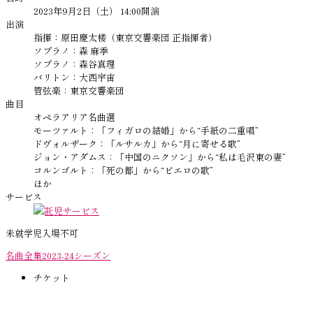
2023年9月2日（土） 14:00開演
出演
指揮：原田慶太楼（東京交響楽団 正指揮者）
ソプラノ：森 麻季
ソプラノ：森谷真理
バリトン：大西宇宙
管弦楽：東京交響楽団
曲目
オペラアリア名曲選
モーツァルト：「フィガロの結婚」から“手紙の二重唱”
ドヴォルザーク：「ルサルカ」から“月に寄せる歌”
ジョン・アダムス：「中国のニクソン」から“私は毛沢東の妻”
コルンゴルト：「死の都」から“ピエロの歌”
ほか
サービス
託児サービス
未就学児入場不可
名曲全集2023-24シーズン
チケット