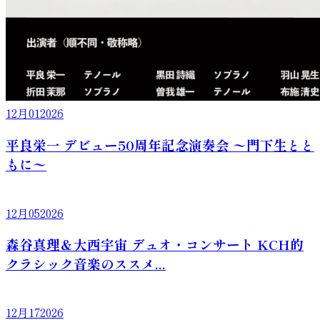
12月
01
2026
平良栄一 デビュー50周年記念演奏会 〜門下生とと
もに〜
12月
05
2026
森谷真理＆大西宇宙 デュオ・コンサート KCH的
クラシック音楽のススメ...
12月
17
2026