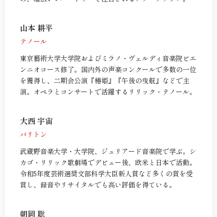
山本 耕平
テノール
東京藝術大学大学院およびミラノ・ヴェルディ音楽院ビエ
ンニオコース修了。国内外の声楽コンクールで多数の一位
を獲得し、二期会公演『椿姫』『午後の曳航』などで主
演。オペラとコンサートで活躍するリリック・テノール。
大西 宇宙
バリトン
武蔵野音楽大学・大学院、ジュリアード音楽院で学ぶ。シ
カゴ・リリック歌劇場でデビュー後、欧米と日本で活動。
令和5年度芸術選奨文部科学大臣新人賞など多くの賞を受
賞し、録音やリサイタルでも高い評価を得ている。
朝岡 聡