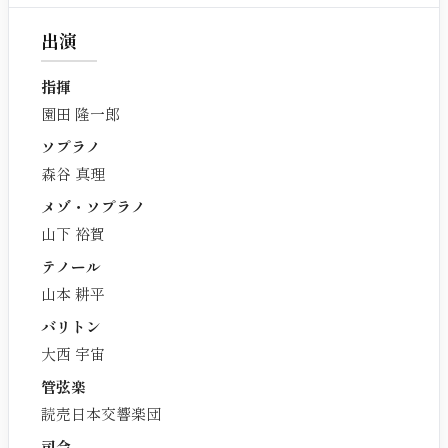
出演
指揮
園田 隆一郎
ソプラノ
森谷 真理
メゾ・ソプラノ
山下 裕賀
テノール
山本 耕平
バリトン
大西 宇宙
管弦楽
読売日本交響楽団
司会