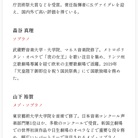
庁芸術祭大賞などを受賞。常任指揮者にS.ヴァイグレを迎
え、国内外で高い評価を得ている。
森谷 真理
ソプラノ
武蔵野音楽大学・大学院、マネス音楽院修了。メトロポリ
タン・オペラで「夜の女王」を歌い注目を集め、リンツ州
立歌劇場専属を経て欧米の主要歌劇場で活躍。2019年
「天皇陛下御即位を祝う国民祭典」にて国歌独唱を務め
た。
山下 裕賀
メゾ・ソプラノ
東京藝術大学大学院を首席で修了。日本音楽コンクール声
楽部門第1位ほか、多数のコンクールで受賞。新国立劇場
での世界初演作品や日生劇場のオペラなどで重要な役を務
め、幅広いレパートリーで注目されるメゾ・ソプラノ。