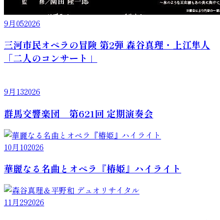
9月
05
2026
三河市民オペラの冒険 第2弾 森谷真理・上江隼人
「二人のコンサート」
9月
13
2026
群馬交響楽団 第621回 定期演奏会
10月
10
2026
華麗なる名曲とオペラ『椿姫』ハイライト
11月
29
2026