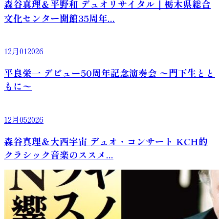
森谷真理＆平野和 デュオリサイタル｜栃木県総合
文化センター開館35周年...
12月
01
2026
平良栄一 デビュー50周年記念演奏会 〜門下生とと
もに〜
12月
05
2026
森谷真理＆大西宇宙 デュオ・コンサート KCH的
クラシック音楽のススメ...