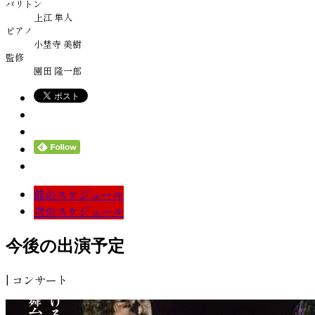
バリトン
上江 隼人
ピアノ
小埜寺 美樹
監修
園田 隆一郎
前のスケジュール
次のスケジュール
今後の出演予定
| コンサート