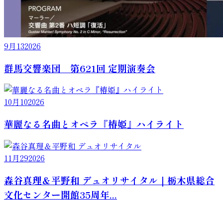
9月
13
2026
群馬交響楽団 第621回 定期演奏会
10月
10
2026
華麗なる名曲とオペラ『椿姫』ハイライト
11月
29
2026
森谷真理＆平野和 デュオリサイタル｜栃木県総合
文化センター開館35周年...