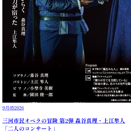
9月
05
2026
三河市民オペラの冒険 第2弾 森谷真理・上江隼人
「二人のコンサート」