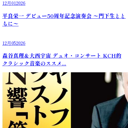
12月
01
2026
平良栄一 デビュー50周年記念演奏会 〜門下生とと
もに〜
12月
05
2026
森谷真理＆大西宇宙 デュオ・コンサート KCH的
クラシック音楽のススメ...