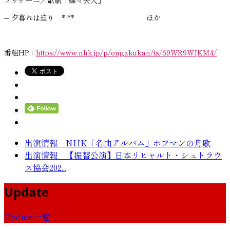
─ 夕暮れは迫り * ** ほか
番組HP：
https://www.nhk.jp/p/ongakukan/ts/69WR9WJKM4/
出演情報 NHK「名曲アルバム」ホフマンの舟歌
出演情報 【振替公演】日本リヒャルト・シュトラウ
ス協会202...
Update
Update一覧