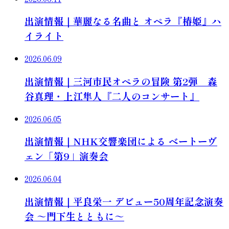
出演情報｜華麗なる名曲と オペラ『椿姫』ハ
イライト
2026.06.09
出演情報｜三河市民オペラの冒険 第2弾 森
谷真理・上江隼人『二人のコンサート』
2026.06.05
出演情報｜NHK交響楽団による ベートーヴ
ェン「第9」演奏会
2026.06.04
出演情報｜平良栄一 デビュー50周年記念演奏
会 ～門下生とともに～