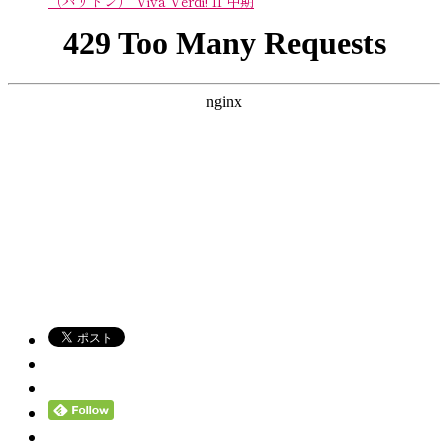
（バリトン） Viva Verdi! II 中期