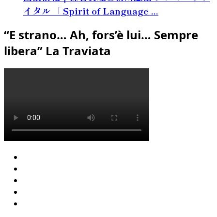
イタル 「Spirit of Language ...
“E strano… Ah, fors’è lui… Sempre
libera” La Traviata