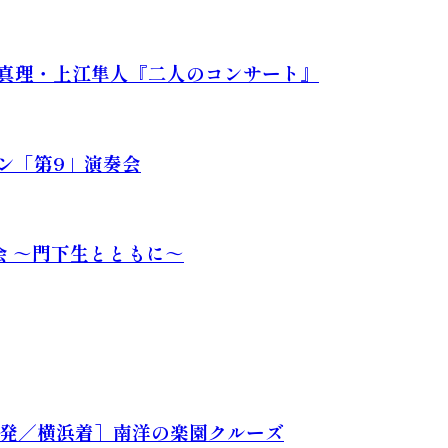
谷真理・上江隼人『二人のコンサート』
ン「第9」演奏会
会 ～門下生とともに～
アンズ発／横浜着］南洋の楽園クルーズ