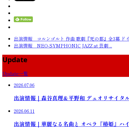
出演情報 コルンゴルト 作曲 歌劇『死の都』全3幕 ドイツ
出演情報 NEO-SYMPHONIC JAZZ at 芸劇 ...
Update
Update一覧
2026.07.06
出演情報｜森谷真理＆平野和 デュオリサイタ
2026.06.11
出演情報｜華麗なる名曲と オペラ『椿姫』ハ