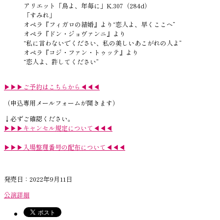
アリエット「鳥よ、年毎に」K.307（284d）
「すみれ」
オペラ『フィガロの結婚』より“恋人よ、早くここへ”
オペラ『ドン・ジョヴァンニ』より
“私に言わないでください、私の美しいあこがれの人よ”
オペラ『コジ・ファン・トゥッテ』より
“恋人よ、許してください”
▶▶▶ご予約はこちらから◀◀◀
（申込専用メールフォームが開きます）
↓必ずご確認ください。
▶︎▶︎▶︎キャンセル規定について◀◀◀
▶︎▶︎▶︎入場整理番号の配布について◀◀◀
発売日：2022年9月11日
公演詳細