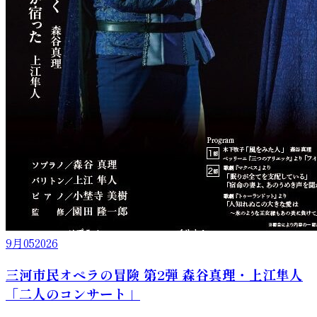
9月
05
2026
三河市民オペラの冒険 第2弾 森谷真理・上江隼人
「二人のコンサート」