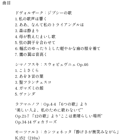
曲目
ドヴォルザーク：ジプシーの歌
1. 私の歌声は響く
2. ああ、なんて私のトライアングルは
3. 森は静まり
4. 母が教えたまいし歌
5. 弦の調子を合わせて
6. 幅広のゆったりとした軽やかな麻の服を着て
7. 鷹の翼は音高く
シマノフスキ：スウォピェヴニェ Op.46
1. ことさくら
2. あをき言の葉
3. 聖フランチェスコ
4. ガマズミの館
5. ヴァンダ
ラフマニノフ：Op.4-4 「6つの歌」より
“美しい人よ、私のために歌わないで”
Op.21-7 「12の歌」より“ここは素晴らしい場所”
Op.34-14 ヴォカリーズ
モーツァルト：カンツォネッタ「静けさが微笑みながら」
K.152（210a）