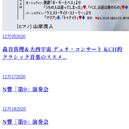
12月
05
2026
森谷真理＆大西宇宙 デュオ・コンサート KCH的
クラシック音楽のススメ...
12月
17
2026
N響「第9」演奏会
12月
18
2026
N響「第9」演奏会