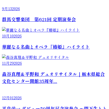
9月
13
2026
群馬交響楽団 第621回 定期演奏会
10月
10
2026
華麗なる名曲とオペラ『椿姫』ハイライト
11月
29
2026
森谷真理＆平野和 デュオリサイタル｜栃木県総合
文化センター開館35周年...
12月
01
2026
平良栄一 デビュー50周年記念演奏会 〜門下生とと