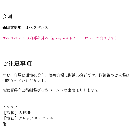
会 場
新国立劇場 オペラパレス
オペラパレスの内部を見る（googleストリートビューが開きます）
ご注意事項
ロビー開場は開演60分前、客席開場は開演45分前です。開演後のご入場は
制限させていただきます。
※滋賀県立芸術劇場びわ湖ホールへの出演はありません
スタッフ
【指 揮】大野和士
【演 出】アレックス・オリエ
他