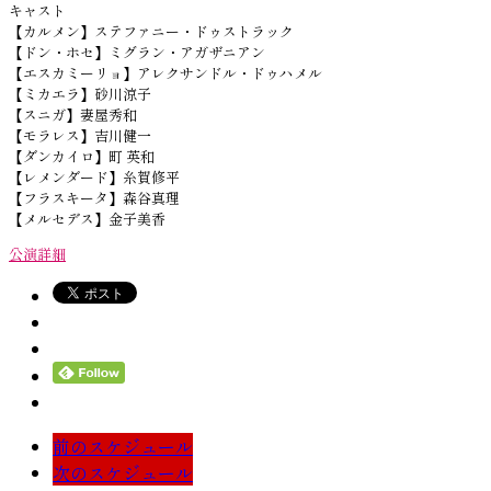
キャスト
【カルメン】ステファニー・ドゥストラック
【ドン・ホセ】ミグラン・アガザニアン
【エスカミーリョ】アレクサンドル・ドゥハメル
【ミカエラ】砂川涼子
【スニガ】妻屋秀和
【モラレス】吉川健一
【ダンカイロ】町 英和
【レメンダード】糸賀修平
【フラスキータ】森谷真理
【メルセデス】金子美香
公演詳細
前のスケジュール
次のスケジュール