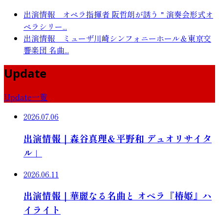
出演情報 オペラ指揮者 阪哲朗が誘う＂演奏会形式オ
ペラシリー...
出演情報 ミューザ川崎シンフォニーホール＆東京交
響楽団 名曲...
Update
Update一覧
2026.07.06
出演情報｜森谷真理＆平野和 デュオリサイタ
ル」
2026.06.11
出演情報｜華麗なる名曲と オペラ『椿姫』ハ
イライト