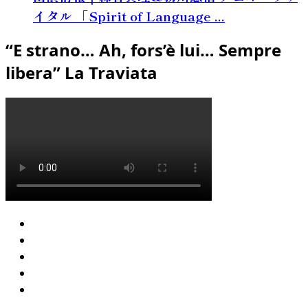
イタル 「Spirit of Language ...
“E strano… Ah, fors’è lui… Sempre
libera” La Traviata