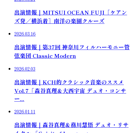
出演情報｜MITSUI OCEAN FUJI［ケアン
ズ発／横浜着］南洋の楽園クルーズ
2026.03.16
出演情報｜第37回 神奈川フィルハーモニー管
弦楽団 Classic Modern
2026.02.03
出演情報｜KCH的クラシック音楽のススメ
Vol.7「森谷真理＆大西宇宙 デュオ・コンサ
ー...
2026.01.11
出演情報｜森谷真理＆務川慧悟 デュオ・リサ