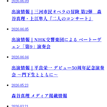
2026.06.09
出演情報｜三河市民オペラの冒険 第2弾 森
谷真理・上江隼人『二人のコンサート』
2026.06.05
出演情報｜NHK交響楽団による ベートーヴ
ェン「第9」演奏会
2026.06.04
出演情報｜平良栄一 デビュー50周年記念演奏
会 ～門下生とともに～
2026.05.23
森谷真理 メディア掲載情報
2026.03.21