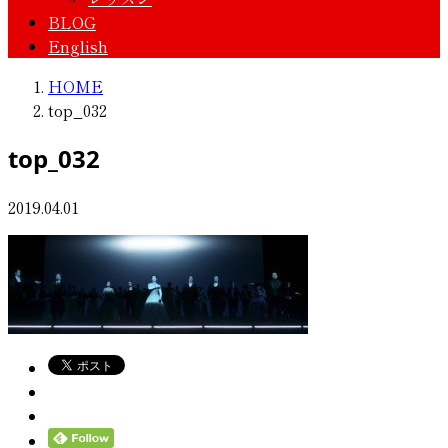
BLOG
English
HOME
top_032
top_032
2019.04.01