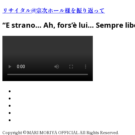
リサイタル@宗次ホール様を振り返って
“E strano… Ah, fors’è lui… Sempre lib
Copyright © MARI MORIYA OFFICIAL All Rights Reserved.