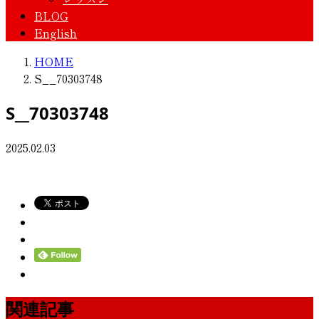
BLOG
English
HOME
S__70303748
S__70303748
2025.02.03
関連記事