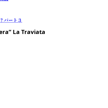
？パート３
era” La Traviata