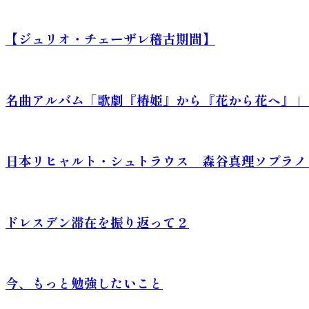
【ジュリオ・チェーザレ稽古期間】
名曲アルバム「歌劇『椿姫』から『花から花へ』」 202
日本リヒャルト・シュトラウス 森谷真理ソプラノ・
ドレスデン滞在を振り返って２
今、もっと勉強したいこと