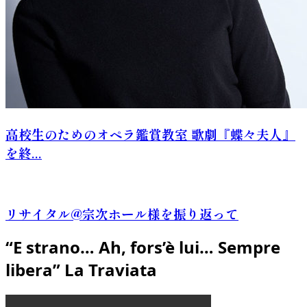
高校生のためのオペラ鑑賞教室 歌劇『蝶々夫人』
を終...
リサイタル@宗次ホール様を振り返って
“E strano… Ah, fors’è lui… Sempre
libera” La Traviata