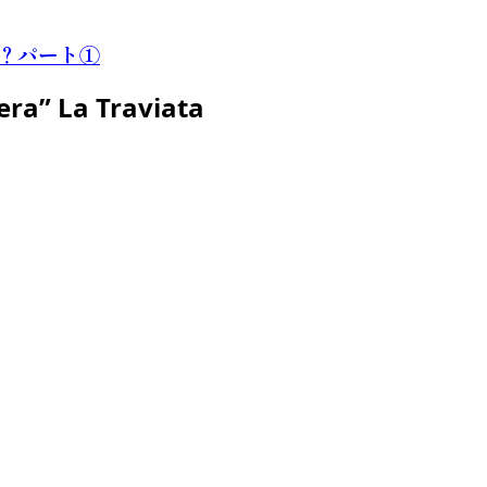
？パート①
era” La Traviata