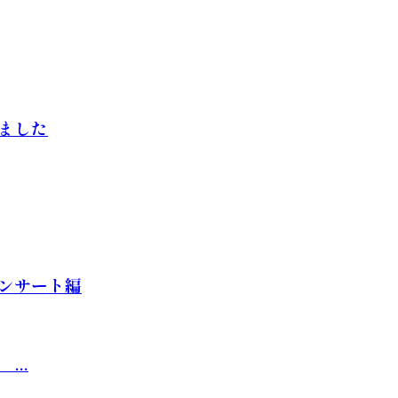
ました
ンサート編
...